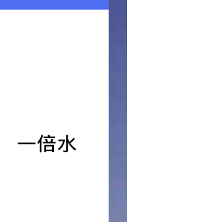
在鸿高“寮步品筑”工地，组织观看安全教学片。
4、消防安全培训