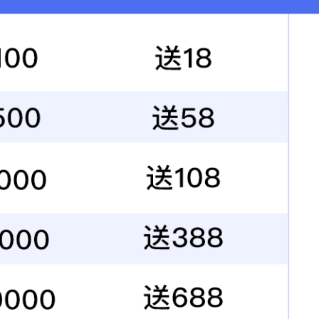
、在鸿高“企石钻石半岛酒店”工地，组织观看安全
2、
教学片。
3、在鸿高“南城卡布斯”工地，组织观看安全教学