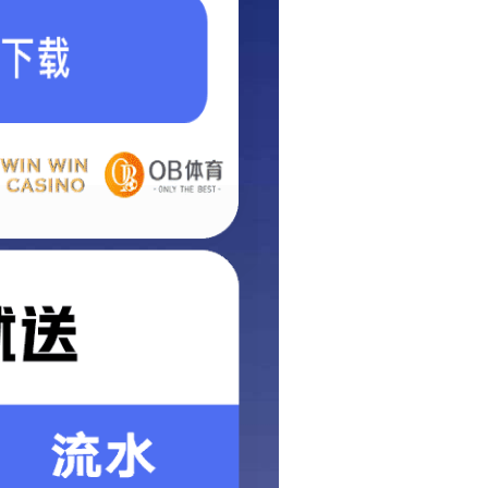
安全教育活动
632 次
时间：2008-02-28 00:00