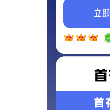
首
新闻中心
集团新闻
行业资讯
来源：1
载地址
集团公告
联系我们
电话： 0769-22319228
官网：
地址： 广东省东莞市东城区东
莞大道19号鼎峰卡布斯国际广场
A座25层