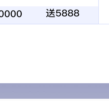
片。
5、消防安全演练