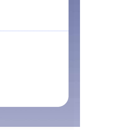
6、高空坠落安全培训演练