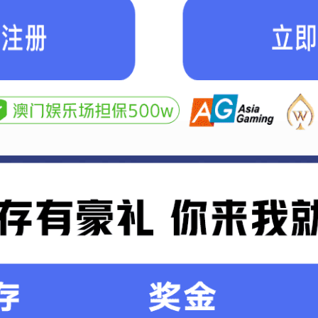
页
新闻中心
集团新闻
鸿高公司开展多种形式的
68体育app官网下
作者：管理员
浏览：14