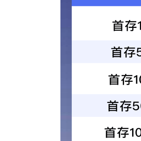
联系我们
电话： 0769-22319228
官网：
地址： 广东省东莞市东城区东
莞大道19号鼎峰卡布斯国际广场
A座25层