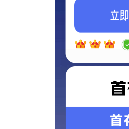
首
工程机械
工程机械
新闻资讯
168体育app官网下载地址开展2025年度安全生产月活动动员会
168体育app官网下载地址开展2024年度安全生产月活动动员会
168体育app官网下载地址荣获2023年度广东省公路工程从业单位信用评价A级施工单位
168体育app官网下载地址承建项目喜获2024年上半年东莞市房屋市政工程安全生产文明施工示范工地称号
168体育app官网下载地址获评2023年度企石镇效益贡献奖前20名企业